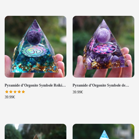
Pyramide d’Orgonite Symbole Reiki
Pyramide d’Orgonite Symbole de
OM Améthyste et Quartz Bleu
Lotus Améthyste Chakra
39.99
€
39.99
€