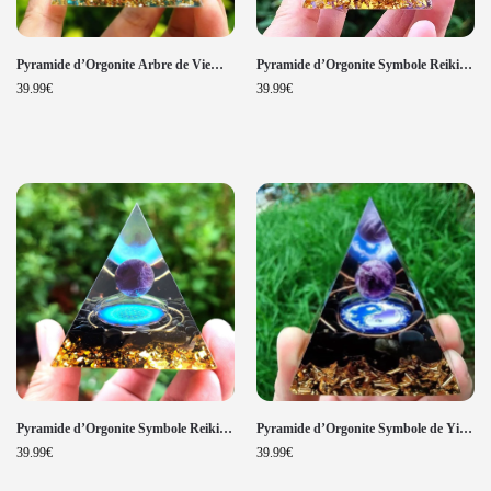
Pyramide d’Orgonite Arbre de Vie
Pyramide d’Orgonite Symbole Reiki
Chakra Améthyste et Quartz Bleu
de Guérison Améthyste
39.99
€
39.99
€
Pyramide d’Orgonite Symbole Reiki
Pyramide d’Orgonite Symbole de Yin
Tourmaline Noire et Améthyste
Yang Améthyste et Obsidienne Reki
39.99
€
39.99
€