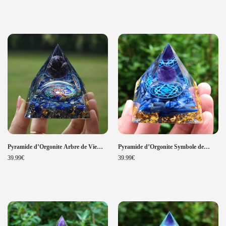
Pyramide d’Orgonite Arbre de Vie
Pyramide d’Orgonite Symbole de
Reiki Améthyste et Lapis Lazuli
Cube de Métatron Améthyste et
39.99
€
39.99
€
Kyanite