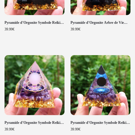
Pyramide d’Orgonite Arbre de Vie
Pyramide d’Orgonite Symbole Reiki
Chakra Améthyste et Obsidienne
de Guérison OM Améthyste et
39.99
€
39.99
€
Obsidienne
Pyramide d’Orgonite Symbole Reiki
Pyramide d’Orgonite Symbole Reiki
Améthyste et Quartz Rose
Énergie Améthyste et Obsidienne
39.99
€
39.99
€