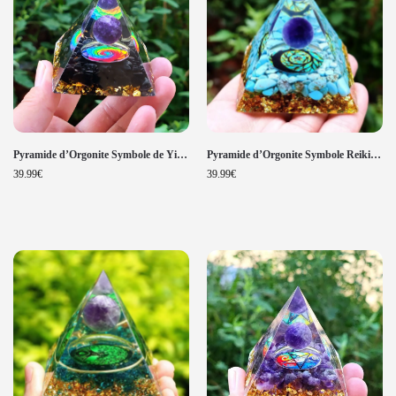
Pyramide d’Orgonite Symbole de Yin
Pyramide d’Orgonite Symbole Reiki
Yang Chakra Améthyste et
Énergie Turquoise et Améthyste
39.99
€
39.99
€
Obsidienne