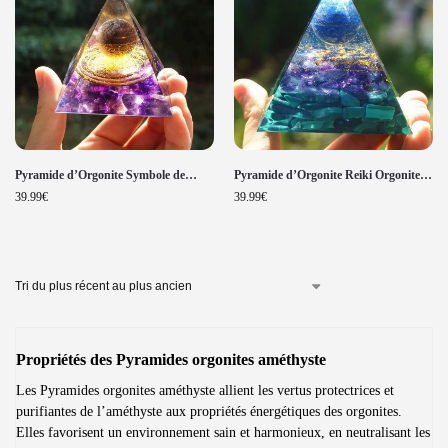
Pyramide d’Orgonite Symbole de
Pyramide d’Orgonite Reiki Orgonite
Force et de Guérison Œil de Tigre et
Sphère d’Améthyste Malachite et
39.99
€
39.99
€
Améthyste
Lapis Lazuli
Propriétés des Pyramides orgonites améthyste
Les Pyramides orgonites améthyste allient les vertus protectrices et
purifiantes de l’améthyste aux propriétés énergétiques des orgonites.
Elles favorisent un environnement sain et harmonieux, en neutralisant les